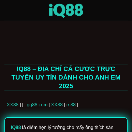
Skip
to
content
IQ88 – ĐỊA CHỈ CÁ CƯỢC TRỰC
TUYẾN UY TÍN DÀNH CHO ANH EM
2025
|
XX88
| | |
gg88 com
|
XX88
|
rr 88
|
IQ88
là điểm hẹn lý tưởng cho mấy ông thích săn