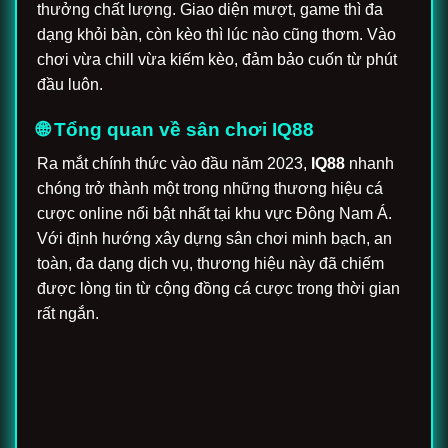
thưởng chất lượng. Giao diện mượt, game thì đa
dạng khỏi bàn, còn kèo thì lúc nào cũng thơm. Vào
chơi vừa chill vừa kiếm kèo, đảm bảo cuốn từ phút
đầu luôn.
🌐 Tổng quan về sân chơi IQ88
Ra mắt chính thức vào đầu năm 2023,
IQ88
nhanh
chóng trở thành một trong những thương hiệu cá
cược online nổi bật nhất tại khu vực Đông Nam Á.
Với định hướng xây dựng sân chơi minh bạch, an
toàn, đa dạng dịch vụ, thương hiệu này đã chiếm
được lòng tin từ cộng đồng cá cược trong thời gian
rất ngắn.