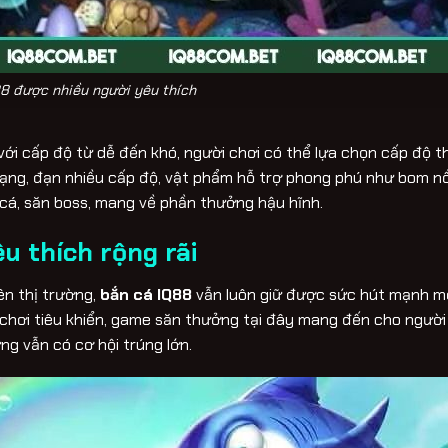
8 được nhiều người yêu thích
ới cấp độ từ dễ đến khó, người chơi có thể lựa chọn cấp độ t
dạng, đạn nhiều cấp độ, vật phẩm hỗ trợ phong phú như bom n
t cá, săn boss, mang về phần thưởng hậu hĩnh.
u thích rộng rãi
n thị trường,
bắn cá IQ88
vẫn luôn giữ được sức hút mạnh m
ò chơi tiêu khiển, game săn thưởng tại đây mang đến cho người
ng vẫn có cơ hội trúng lớn.