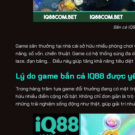
Bắn cá IQ8
Game săn thưởng tại nhà cái sở hữu nhiều phòng chơi v
năng, số vốn, chiến thuật. Game có hệ thống súng đa 
laze, đạn băng,… Điều này giúp tăng khả năng tiêu diệ
Lý do game bắn cá IQ88 được yê
Trong hàng trăm tựa game đổi thưởng đang có mặt trê
hữu nhiều điểm cộng nổi bật. Không chỉ đơn giản là tr
những trải nghiệm sống động như thật, giúp giải trí như