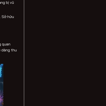
ang bị vũ
. Sở hữu
g quan
ễ dàng thu