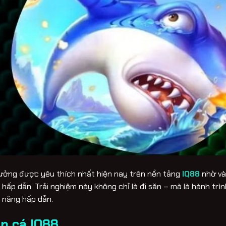
thưởng được yêu thích nhất hiện nay trên nền tảng
IQ88
nhờ và
 hấp dẫn. Trải nghiệm này không chỉ là đi săn – mà là hành trìn
h năng hấp dẫn.
ắn cá IQ88