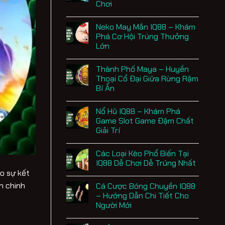
Chơi
Neko May Mắn IQ88 – Khám
Phá Cơ Hội Trúng Thưởng
Lớn
Thành Phố Maya – Huyền
Thoại Cổ Đại Giữa Rừng Rậm
Bí Ẩn
Nổ Hũ IQ88 – Khám Phá
Game Slot Game Đậm Chất
Giải Trí
Các Loại Kèo Phổ Biến Tại
IQ88 Dễ Chơi Dễ Trúng Nhất
o sự kết
h chinh
Cá Cược Bóng Chuyền IQ88
– Hướng Dẫn Chi Tiết Cho
Người Mới