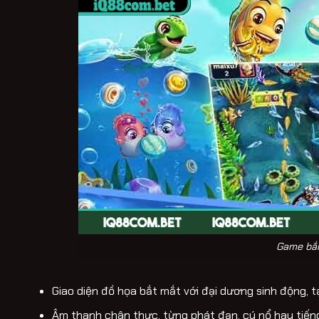
Game bắn
Giao diện đồ họa bắt mắt với đại dương sinh động, t
Âm thanh chân thực, từng phát đạn, cú nổ hay tiến