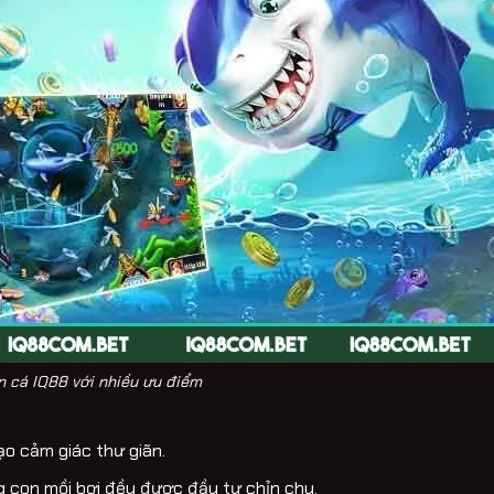
 cá IQ88 với nhiều ưu điểm
ạo cảm giác thư giãn.
g con mồi bơi đều được đầu tư chỉn chu.