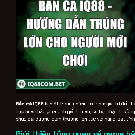
Bắn cá IQ88
là một trong những trò chơi giải trí đổi 
hợp hoàn hảo giữa tính giải trí cao, cơ hội nhận thưởng
phục đại dương, gom thưởng liên tục với hàng loạt tín
Giới thiệu tổng quan về game b