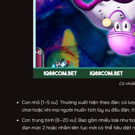
Có nhiề
Con nhỏ (1–5 xu): Thường xuất hiện theo đàn, có lượ
chơi hoặc khi mọi người muốn tích lũy xu đều đặn, ít 
Con trung bình (6–20 xu): Bao gồm nhiều loài như b
đạn mức 2 hoặc nhắm liên tục mới có thể tiêu diệt 